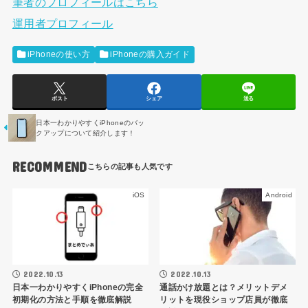
筆者のプロフィールはこちら
運用者プロフィール
iPhoneの使い方
iPhoneの購入ガイド
ポスト
シェア
送る
日本一わかりやすくiPhoneのバッ
クアップについて紹介します！
RECOMMEND
iOS
Android
2022.10.13
2022.10.13
日本一わかりやすくiPhoneの完全
通話かけ放題とは？メリットデメ
初期化の方法と手順を徹底解説
リットを現役ショップ店員が徹底