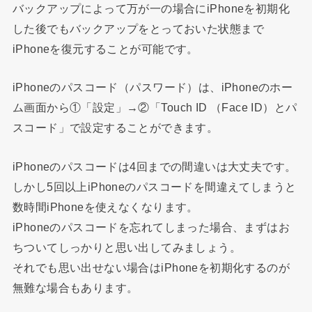
バックアップによって万が一の場合に
iPhone
を初期化
した後でもバックアップをとっておいた状態まで
iPhone
を復元することが可能です。
iPhone
のパスコード（パスワード）は、
iPhone
のホー
ム画面から①「設定」→②「
Touch ID
（
Face ID
）とパ
スコード」で設定することができます。
iPhone
のパスコードは
4
回までの間違いは大丈夫です。
しかし
5
回以上
iPhone
のパスコードを間違えてしまうと
数時間
iPhone
を使えなくなります。
iPhone
のパスコードを忘れてしまった場合、まずはお
ちついてしっかりと思い出してみましょう。
それでも思い出せない場合は
iPhone
を初期化するのが
無難な場合もあります。