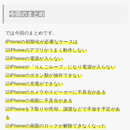
今回のまとめ
では今回のまとめです。
iPhone
の初期化が必要なケースは
☑
iPhone
のアプリがうまく動作しない
☑
︎iPhone
の電源が入らない
☑
iPhone
が「りんごループ」になり電源が入らない
☑
iPhone
のボタン類が操作できない
☑
︎iPhone
の充電ができない
☑
︎iPhone
のカメラやスピーカーに不具合がある
☑
︎iPhone
の画面に不具合がある
☑
iPhone
を下取りや売却、譲渡などで手放す予定があ
る
☑
iPhone
の画面のロックが解除できなくなった