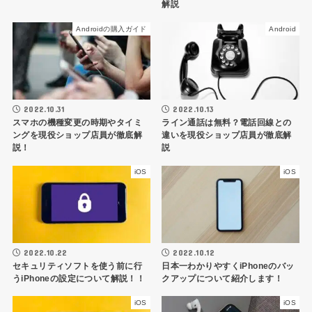
解説
Androidの購入ガイド
Android
2022.10.31
2022.10.13
スマホの機種変更の時期やタイミ
ライン通話は無料？電話回線との
ングを現役ショップ店員が徹底解
違いを現役ショップ店員が徹底解
説！
説
iOS
iOS
2022.10.12
2022.10.22
日本一わかりやすくiPhoneのバッ
セキュリティソフトを使う前に行
クアップについて紹介します！
うiPhoneの設定について解説！！
iOS
iOS