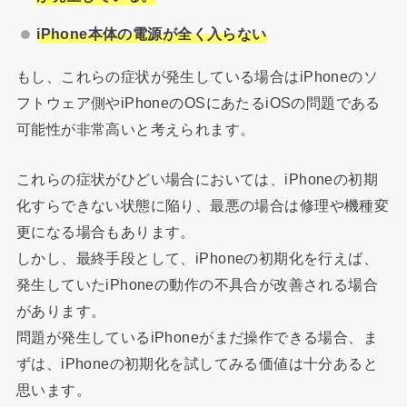
iPhone
本体の電源が全く入らない
もし、これらの症状が発生している場合は
iPhone
のソ
フトウェア側や
iPhone
の
OS
にあたる
iOS
の問題である
可能性が非常高いと考えられます。
これらの症状がひどい場合においては、
iPhone
の初期
化すらできない状態に陥り、最悪の場合は修理や機種変
更になる場合もあります。
しかし、最終手段として、
iPhone
の初期化を行えば、
発生していた
iPhone
の動作の不具合が改善される場合
があります。
問題が発生している
iPhone
がまだ操作できる場合、ま
ずは、
iPhone
の初期化を試してみる価値は十分あると
思います。