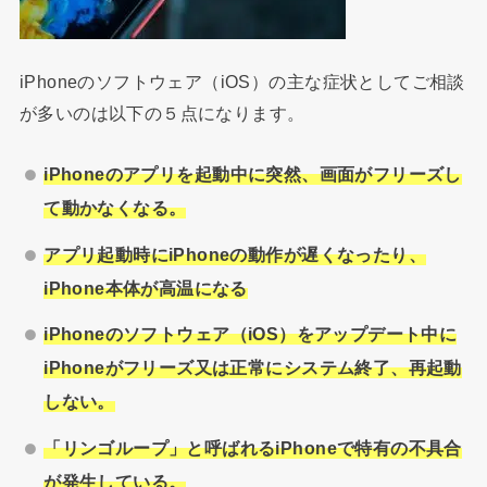
iPhoneのソフトウェア（iOS）の主な症状としてご相談
が多いのは以下の５点になります。
iPhone
のアプリを起動中に突然、画面がフリーズし
て動かなくなる。
アプリ起動時にiPhoneの動作が遅くなったり、
iPhone本体が高温になる
iPhone
のソフトウェア（iOS）をアップデート中に
iPhoneがフリーズ又は正常にシステム終了、再起動
しない。
「リンゴループ」と呼ばれるiPhoneで特有の不具合
が発生している。