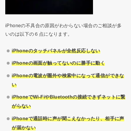
iPhoneの不具合の原因がわからない場合のご相談が多
いのは以下の６点になります。
iPhone
のタッチパネルが全然反応しない
iPhone
の画面が触ってないのに勝手に動く
iPhone
の電波が圏外や検索中になって通信ができな
い
iPhone
でWi-FiやBluetoothの接続できずネットに繋
がらない
iPhone
で通話時に声が聞こえなかったり、相手に声
が届かない