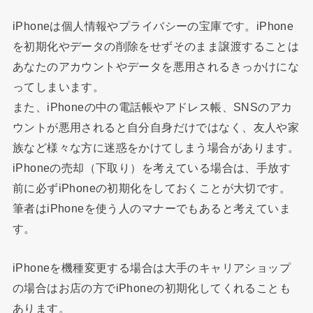
iPhone
は個人情報やプライバシーの宝庫です。
iPhone
を初期化やデータの削除をせずそのまま譲渡することは
あなたのアカウントやデータを悪用されるきっかけにな
ってしまいます。
また、
iPhone
の中の電話帳やアドレス帳、
SNS
のアカ
ウントが悪用されると自分自身だけではなく、友人や家
族など様々な方に迷惑をかけてしまう場合があります。
iPhone
の売却（下取り）を考えている場合は、手放す
前に必ず
iPhone
の初期化をしておくことが大切です。
筆者は
iPhone
を使う人のマナーでもあると考えていま
す。
iPhone
を機種変更する場合は大手のキャリアショップ
の場合はお店の方で
iPhone
の初期化してくれることも
あります。