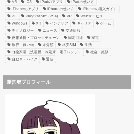
AR
iOS
iPadのアプリ
iPadの使い方
iPhoneのアプリ
iPhoneの使い方
iPhoneの購入ガイド
PC
PlayStation5 (PS4)
VR
Webサービス
Windows
XR
インテリア
キャリア
ゲーム
テクノロジー
ニュース
交通情報
仮想通貨・ブロックチェーン
固定回線
家電
旅行・買い物
未分類
格安SIM
生活
白物家電（洗濯機・冷蔵庫・電子レンジ）
社会・経済
自動車・バイク
通信
運営者プロフィール